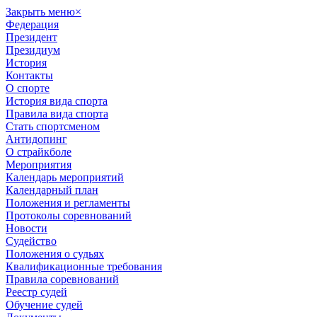
Закрыть меню
×
Федерация
Президент
Президиум
История
Контакты
О спорте
История вида спорта
Правила вида спорта
Стать спортсменом
Антидопинг
О страйкболе
Мероприятия
Календарь мероприятий
Календарный план
Положения и регламенты
Протоколы соревнований
Новости
Судейство
Положения о судьях
Квалификационные требования
Правила соревнований
Реестр судей
Обучение судей