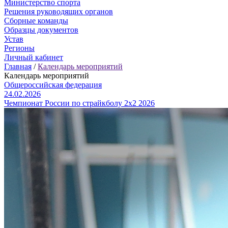
Министерство спорта
Решения руководящих органов
Сборные команды
Образцы документов
Устав
Регионы
Личный кабинет
Главная
/
Календарь мероприятий
Календарь мероприятий
Общероссийская федерация
24.02.2026
Чемпионат России по страйкболу 2х2 2026