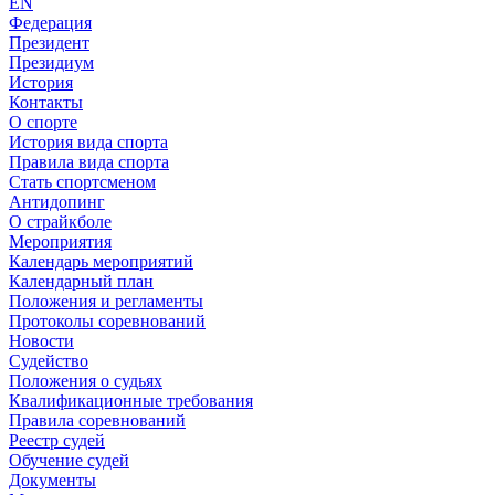
EN
Федерация
Президент
Президиум
История
Контакты
О спорте
История вида спорта
Правила вида спорта
Стать спортсменом
Антидопинг
О страйкболе
Мероприятия
Календарь мероприятий
Календарный план
Положения и регламенты
Протоколы соревнований
Новости
Судейство
Положения о судьях
Квалификационные требования
Правила соревнований
Реестр судей
Обучение судей
Документы