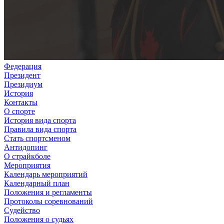
Федерация
Президент
Президиум
История
Контакты
О спорте
История вида спорта
Правила вида спорта
Стать спортсменом
Антидопинг
О страйкболе
Мероприятия
Календарь мероприятий
Календарный план
Положения и регламенты
Протоколы соревнований
Судейство
Положения о судьях