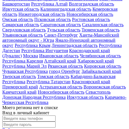
Башкортостан
Республика Алтай
Волгоградская область
Иркутская область
Калининградская область
Кемеровская
область
Нижегородская область
Новосибирская область
Омская область
Псковская область
Ростовская область
Самарская область
Саратовская область
Сахалинская область
Свердловская область
Тульская область
Тюменская область
Ульяновская область
Санкт-Петербург
Ханты-Мансийский
автономный округ - Югра
Ямало-Ненецкий автономный
округ
Республика Крым
Ленинградская область
Республика
Дагестан
Республика Ингушетия
Краснодарский край
(Дукалис)
Москва
Ивановская область
Челябинская область
Республика Карелия
Алтайский край
Хабаровский край
Республика Марий Эл
Рязанская область
Кировская область
Чувашская Республика
город Оренбург
Забайкальский край
Тверская область
Томская область
Кабардино-Балкарская
Республика
Республика Татарстан
Красноярский край
Приморский край
Астраханская область
Воронежская область
Камчатский край
Новосибирская область
Севастополь
Донецкая Народная Республика
Иркутская область
Карачаево-
Черкесская Республика
Моего региона нет в списке
Вход в личный кабинет