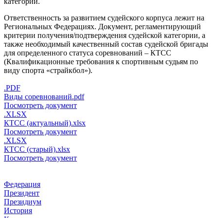
категории.
Ответственность за развитием судейского корпуса лежит на
Региональных Федерациях. Документ, регламентирующий
критерии получения/подтверждения судейской категории, а
также необходимый качественный состав судейской бригады
для определенного статуса соревнований – КТСС
(Квалификационные требования к спортивным судьям по
виду спорта «cтрайкбол»).
.PDF
Виды соревнований.pdf
Посмотреть документ
.XLSX
КТСС (актуальный).xlsx
Посмотреть документ
.XLSX
КТСС (старый).xlsx
Посмотреть документ
Федерация
Президент
Президиум
История