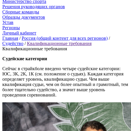
Министерство спорта
Решения руководящих органов
Сборные команды
Образцы документов
Устав
Регионы
Личный кабинет
Главная
/
Россия (общий контент для всех регионов)
/
Судейство
/
Квалификационные требования
Квалификационные требования
Судейские категории
Сейчас в страйкболе введено четыре судейские категории:
ЮС, 3К, 2К, 1К (см. положение о судьях). Каждая категория
определяет уровень, квалификацию судьи. Чем выше
квалификация судьи, чем он более опытный и грамотный, тем
более тщательно судейство, а значит выше уровень
проведения соревнований.