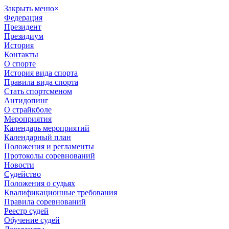
Закрыть меню
×
Федерация
Президент
Президиум
История
Контакты
О спорте
История вида спорта
Правила вида спорта
Стать спортсменом
Антидопинг
О страйкболе
Мероприятия
Календарь мероприятий
Календарный план
Положения и регламенты
Протоколы соревнований
Новости
Судейство
Положения о судьях
Квалификационные требования
Правила соревнований
Реестр судей
Обучение судей