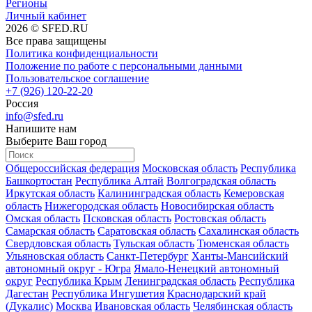
Регионы
Личный кабинет
2026 © SFED.RU
Все права защищены
Политика конфиденциальности
Положение по работе с персональными данными
Пользовательское соглашение
+7 (926) 120-22-20
Россия
info@sfed.ru
Напишите нам
Выберите Ваш город
Общероссийская федерация
Московская область
Республика
Башкортостан
Республика Алтай
Волгоградская область
Иркутская область
Калининградская область
Кемеровская
область
Нижегородская область
Новосибирская область
Омская область
Псковская область
Ростовская область
Самарская область
Саратовская область
Сахалинская область
Свердловская область
Тульская область
Тюменская область
Ульяновская область
Санкт-Петербург
Ханты-Мансийский
автономный округ - Югра
Ямало-Ненецкий автономный
округ
Республика Крым
Ленинградская область
Республика
Дагестан
Республика Ингушетия
Краснодарский край
(Дукалис)
Москва
Ивановская область
Челябинская область