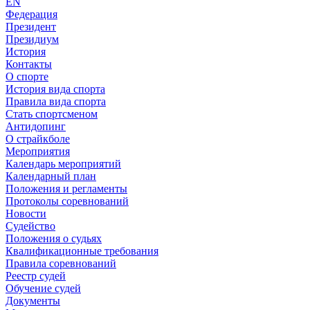
EN
Федерация
Президент
Президиум
История
Контакты
О спорте
История вида спорта
Правила вида спорта
Стать спортсменом
Антидопинг
О страйкболе
Мероприятия
Календарь мероприятий
Календарный план
Положения и регламенты
Протоколы соревнований
Новости
Судейство
Положения о судьях
Квалификационные требования
Правила соревнований
Реестр судей
Обучение судей
Документы