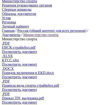
Министерство спорта
Решения руководящих органов
Сборные команды
Образцы документов
Устав
Регионы
Личный кабинет
Главная
/
Россия (общий контент для всех регионов)
/
Документы
/
Министерство спорта
Министерство спорта
.PDF
ЕВСК-страйкбол.pdf
Посмотреть документ
.XLSX
КТСС.xlsx
Посмотреть документ
.DOCX
Порядок включения в ЕКП.docx
Посмотреть документ
.PDF
Правила вида спорта страйкбол.pdf
Посмотреть документ
.PDF
Приказ 359_выдержка.pdf
Посмотреть документ