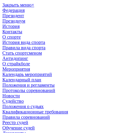
Закрыть меню
×
Федерация
Президент
Президиум
История
Контакты
О спорте
История вида спорта
Правила вида спорта
Стать спортсменом
Антидопинг
О страйкболе
Мероприятия
Календарь мероприятий
Календарный план
Положения и регламенты
Протоколы соревнований
Новости
Судейство
Положения о судьях
Квалификационные требования
Правила соревнований
Реестр судей
Обучение судей