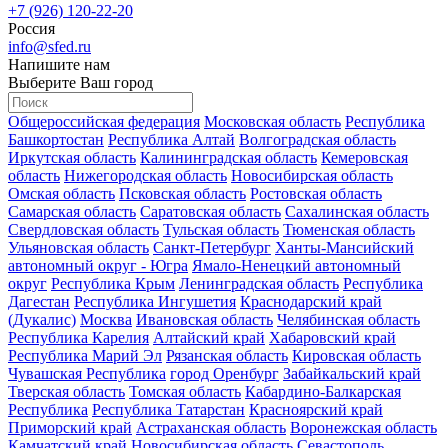
+7 (926) 120-22-20
Россия
info@sfed.ru
Напишите нам
Выберите Ваш город
Общероссийская федерация
Московская область
Республика
Башкортостан
Республика Алтай
Волгоградская область
Иркутская область
Калининградская область
Кемеровская
область
Нижегородская область
Новосибирская область
Омская область
Псковская область
Ростовская область
Самарская область
Саратовская область
Сахалинская область
Свердловская область
Тульская область
Тюменская область
Ульяновская область
Санкт-Петербург
Ханты-Мансийский
автономный округ - Югра
Ямало-Ненецкий автономный
округ
Республика Крым
Ленинградская область
Республика
Дагестан
Республика Ингушетия
Краснодарский край
(Дукалис)
Москва
Ивановская область
Челябинская область
Республика Карелия
Алтайский край
Хабаровский край
Республика Марий Эл
Рязанская область
Кировская область
Чувашская Республика
город Оренбург
Забайкальский край
Тверская область
Томская область
Кабардино-Балкарская
Республика
Республика Татарстан
Красноярский край
Приморский край
Астраханская область
Воронежская область
Камчатский край
Новосибирская область
Севастополь