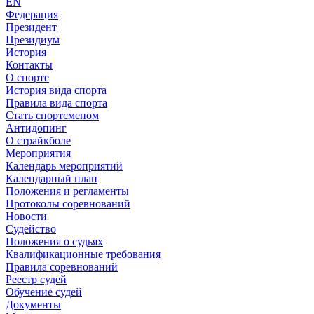
EN
Федерация
Президент
Президиум
История
Контакты
О спорте
История вида спорта
Правила вида спорта
Стать спортсменом
Антидопинг
О страйкболе
Мероприятия
Календарь мероприятий
Календарный план
Положения и регламенты
Протоколы соревнований
Новости
Судейство
Положения о судьях
Квалификационные требования
Правила соревнований
Реестр судей
Обучение судей
Документы