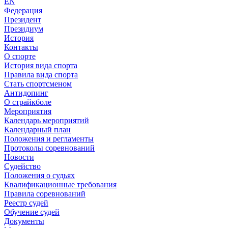
EN
Федерация
Президент
Президиум
История
Контакты
О спорте
История вида спорта
Правила вида спорта
Стать спортсменом
Антидопинг
О страйкболе
Мероприятия
Календарь мероприятий
Календарный план
Положения и регламенты
Протоколы соревнований
Новости
Судейство
Положения о судьях
Квалификационные требования
Правила соревнований
Реестр судей
Обучение судей
Документы