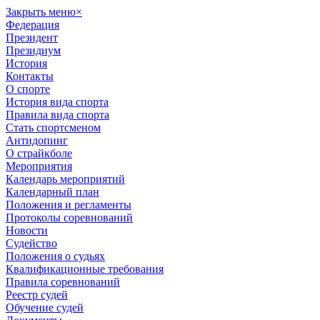
Закрыть меню
×
Федерация
Президент
Президиум
История
Контакты
О спорте
История вида спорта
Правила вида спорта
Стать спортсменом
Антидопинг
О страйкболе
Мероприятия
Календарь мероприятий
Календарный план
Положения и регламенты
Протоколы соревнований
Новости
Судейство
Положения о судьях
Квалификационные требования
Правила соревнований
Реестр судей
Обучение судей