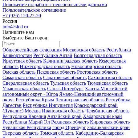
Положение по работе с персональными данными
Пользовательское соглашение
+7 (926) 120-22-20
Россия
info@sfed.ru
Напишите нам
Выберите Ваш город
Общероссийская федерация
Московская область
Республика
Башкортостан
Республика Алтай
Волгоградская область
Иркутская область
Калининградская область
Кемеровская
область
Нижегородская область
Новосибирская область
Омская область
Псковская область
Ростовская область
Самарская область
Саратовская область
Сахалинская область
Свердловская область
Тульская область
Тюменская область
Ульяновская область
Санкт-Петербург
Ханты-Мансийский
автономный округ - Югра
Ямало-Ненецкий автономный
округ
Республика Крым
Ленинградская область
Республика
Дагестан
Республика Ингушетия
Краснодарский край
(Дукалис)
Москва
Ивановская область
Челябинская область
Республика Карелия
Алтайский край
Хабаровский край
Республика Марий Эл
Рязанская область
Кировская область
Чувашская Республика
город Оренбург
Забайкальский край
Тверская область
Томская область
Кабардино-Балкарская